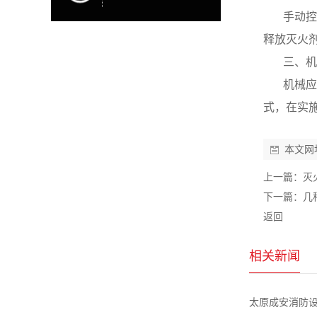
手动控
释放灭火
三、机
机械应
式，在实
本文网
上一篇：
灭
下一篇：
几
返回
相关新闻
太原成安消防设