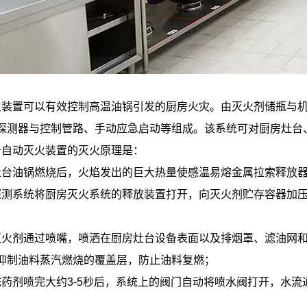
火装置可以有效控制高温油锅引发的厨房火灾。由灭火剂储瓶与
探测器与控制管路、手动应急启动等组成。该系统可对厨房灶台
备自动灭火装置的灭火原理是：
灶台油锅燃烧后，火焰发出的巨大热量使感温易熔金属拉索释放
探测系统将厨房灭火系统的释放装置打开，向灭火剂贮存容器加
；
灭火剂通过喷嘴，喷洒在厨房灶台设备表面以及排烟罩、滤油网
抑制油料蒸汽燃烧的覆盖层，防止油料复燃；
统药剂喷完大约3-5秒后，系统上的阀门自动将喷水阀打开，水
。