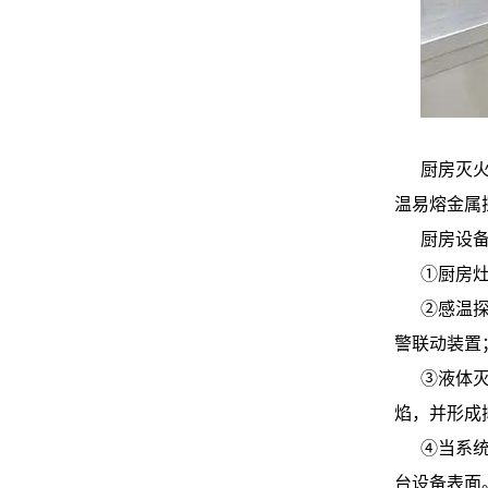
厨房灭
温易熔金属
厨房设
①厨房
②感温
警联动装置
③液体
焰，并形成
④当系
台设备表面