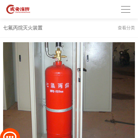
七氟丙烷灭火装置
查看分类