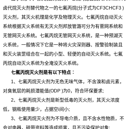
卤代烷灭火剂替代物之一的七氟丙烷(分子式为CF3CHCF3 )
灭火剂，其灭火机理是化学及物理灭火。七氟丙烷自动灭火
系统根据灭火系统有无灭火剂邦放管潞可分为有菅网系统和
无管网灭火系统。七氟丙烷无管网灭火系统，是一种预湖灭
火系统，一般情况下它是一种将火灾深则器、按警验制装且
和灭火装罡组合在一起的小型、轻便的自动灭火系统。七氟
丙烷自动灭火系统为全淹没灭火系统。
七氟丙烷灭火剂是有以下特点︰
1、七氟丙烷灭火剂为无色无味气体，不含溴和卤元素，
对臭氧层的耗损潜能值(ODP )为0，符合环保要求;
2、七氟丙烷灭火剂是新型低毒的灭火剂，其灭火浓度
低，钢瓶使用量少，占据空i间小;
3、七氟丙烷灭火剂为不导电介质，且不含水性物质，不
会对电器，磁带资料等造成损害，且不污染保护对象;