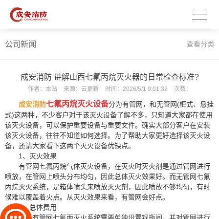
公司新闻
查看分类
成安消防 讲解山西七氟丙烷灭火器的日常检查标准?
作者：
本站
来源：
云更新
时间：
2026/5/1 9:01:32
次数：
七氟丙烷灭火设备
成安消防
分为有管网，和无管网(柜式、悬挂
式)这两种，不少客户对于该灭火设备了解不多，只知道大家都在使用
该灭火设备，可以保护重要设备与重要文件。确实大部分客户在安装
该灭火设备，往往不知道如何选择。为了帮助大家更好选择该灭火设
备，还请大家看下这两个灭火设备优缺点。
1、灭火效果
有管网七氟丙烷气体灭火设备，在灭火时灭火剂是通过管网进行
喷放，在管网上喷头分布均匀，因此总体灭火效果好。而无管网七氟
丙烷灭火系统，是箱体喷头来喷放灭火剂，因此喷放不够均匀，有时
候难以覆盖着火点。从灭火效果来看，有管网会好点。
2、总体费用
由于有管网七氟丙灭火系统需要单独设置钢瓶间，并对管网进行