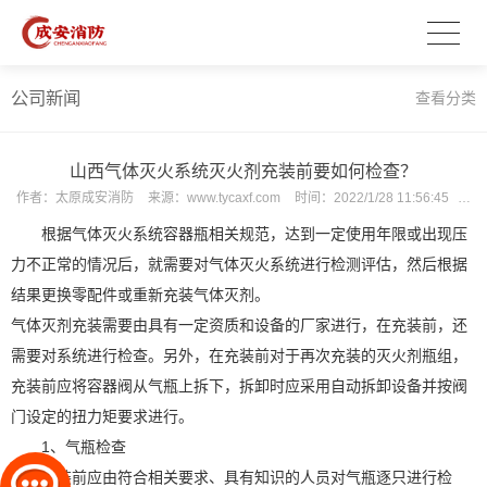
公司新闻
查看分类
山西气体灭火系统灭火剂充装前要如何检查？
作者：
太原成安消防
来源：
www.tycaxf.com
时间：
2022/1/28 11:56:45
次
根据气体灭火系统容器瓶相关规范，达到一定使用年限或出现压
力不正常的情况后，就需要对气体灭火系统进行检测评估，然后根据
结果更换零配件或重新充装气体灭剂。
气体灭剂充装需要由具有一定资质和设备的厂家进行，在充装前，还
需要对系统进行检查。另外，在充装前对于再次充装的灭火剂瓶组，
充装前应将容器阀从气瓶上拆下，拆卸时应采用自动拆卸设备并按阀
门设定的扭力矩要求进行。
1、气瓶检查
充装前应由符合相关要求、具有知识的人员对气瓶逐只进行检