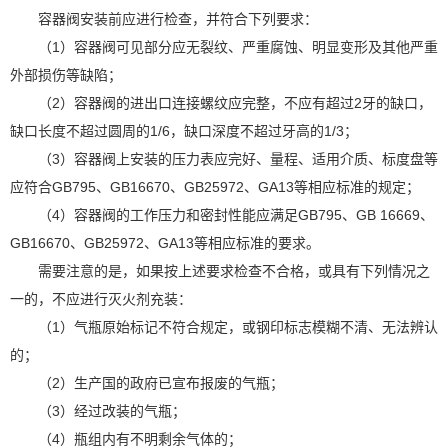
容器阀安装前应进行检查，并符合下列要求：
（1）容器阀可见部分应无裂纹、严重腐蚀、明显变形及其他严重
外部损伤等缺陷；
（2）容器阀的进出口连接螺纹应完整，不应有超过2牙的缺口，
缺口长度不超过圆周的1/6，缺口深度不超过牙高的1/3；
（3）容器阀上安装的压力表应完好、量程、适用介质、标度盘等
应符合GB795、GB16670、GB25972、GA13等相应标准的规定；
（4）容器阀的工作压力和密封性能应满足GB795、GB 16669、
GB16670、GB25972、GA13等相应标准的要求。
需要注意的是，如果按上述要求检查不合格，或具有下列情况之
一的，不应进行灭火剂充装：
（1）气瓶原始标记不符合规定，或钢印标志模糊不清、无法辨认
的；
（2）生产国的政府已宣布报废的气瓶；
（3）经过改装的气瓶；
（4）瓶组内有不明剩余气体的；